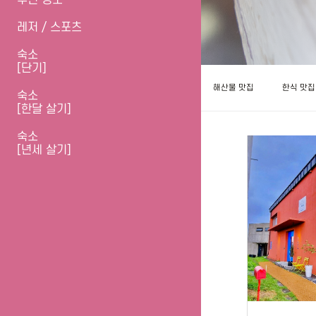
주변 명소
레저 / 스포츠
숙소
[단기]
해산물 맛집
한식 맛집
숙소
[한달 살기]
숙소
[년세 살기]