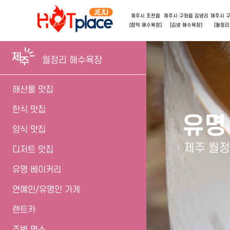
제주시 조천읍
제주시 구좌읍 김녕리
제주시 
[함덕 해수욕장]
[김녕 해수욕장]
[월정리
월정리 해수욕장
해산물 맛집
한식 맛집
유명
양식 맛집
제주 월정
디저트 맛집
유명 베이커리
연예인/유명인 가게
렌트카